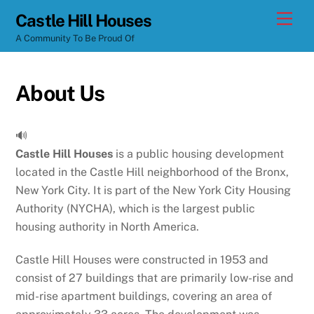
Skip
Men
Castle Hill Houses
to
A Community To Be Proud Of
content
About Us
🔊
Castle Hill Houses
is a public housing development
located in the Castle Hill neighborhood of the Bronx,
New York City. It is part of the New York City Housing
Authority (NYCHA), which is the largest public
housing authority in North America.
Castle Hill Houses were constructed in 1953 and
consist of 27 buildings that are primarily low-rise and
mid-rise apartment buildings, covering an area of